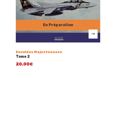
Envolées Majestueuses
Tome 2
20,00
€